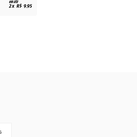
em até
2x R$ 9,95
G