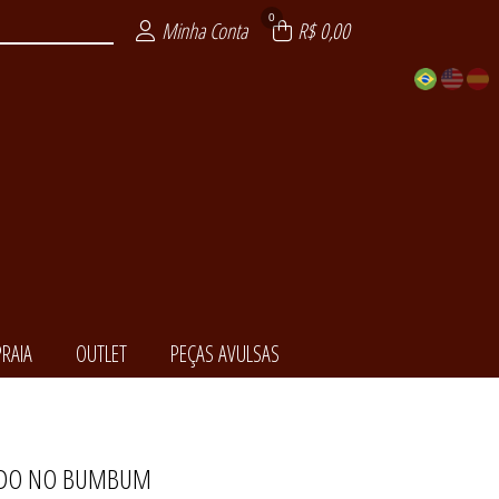
0
Minha Conta
R$ 0,00
RAIA
OUTLET
PEÇAS AVULSAS
ZIDO NO BUMBUM
EDORA
NCIAL
ENDA
LSAS
ITE
AIA
XY
T