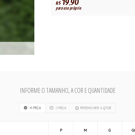
19,90
R$
para uso próprio
INFORME O TAMANHO, A COR E QUANTIDADE
+1 PEÇA
-1 PEÇA
PREENCHER A QTDE
P
M
G
G