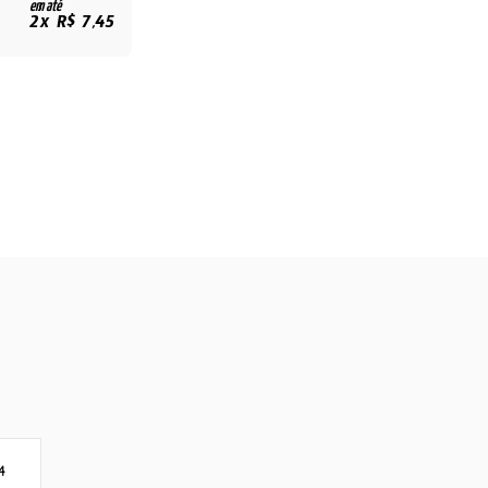
em até
2x R$ 7,45
4