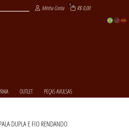
0
Minha Conta
R$ 0,00
RAIA
OUTLET
PEÇAS AVULSAS
 PALA DUPLA E FIO RENDANDO
EDORA
NCIAL
ENDA
LSAS
ITE
AIA
XY
T