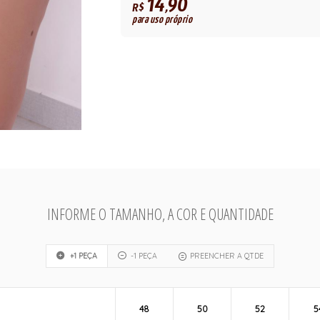
14,90
R$
para uso próprio
INFORME O TAMANHO, A COR E QUANTIDADE
+1 PEÇA
-1 PEÇA
PREENCHER A QTDE
48
50
52
5