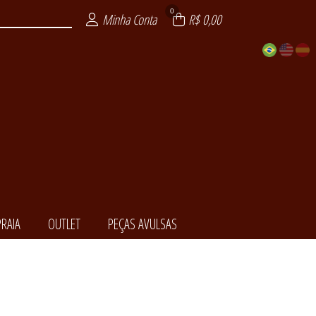
0
Minha Conta
R$ 0,00
RAIA
OUTLET
PEÇAS AVULSAS
EDORA
NCIAL
ENDA
LSAS
ITE
AIA
XY
T