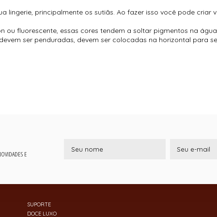
 lingerie, principalmente os sutiãs. Ao fazer isso você pode criar 
 ou fluorescente, essas cores tendem a soltar pigmentos na água.
devem ser penduradas, devem ser colocadas na horizontal para 
 NOVIDADES E
SUPORTE
DOCE LUXO