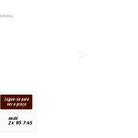
edidas
Logue-se para
ver o preço
em até
2x R$ 7,45