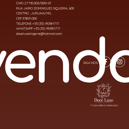
CNPJ 27.750.003/0001-07
RUA JAIRO DOMINGUES SIQUEIRA, 600
CENTRO , JURUAIA/MG
CEP 37805-000
TELEFONE +55 (35) 91018-1717
WHATSAPP +55 (35) 91018-1717
doceluxolingerie@hotmail.com
® TODOS DIREITOS RESERVADOS