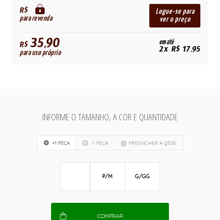
R$
Logue-se para
para revenda
ver o preço
35,90
em até
R$
2x R$ 17,95
para uso próprio
INFORME O TAMANHO, A COR E QUANTIDADE
+1 PEÇA
-1 PEÇA
PREENCHER A QTDE
P/M
G/GG
COMPRAR