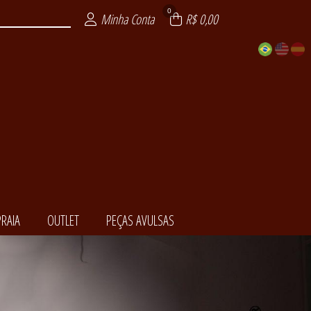
0
Minha Conta
R$ 0,00
RAIA
OUTLET
PEÇAS AVULSAS
EDORA
NCIAL
ENDA
LSAS
ITE
AIA
XY
T