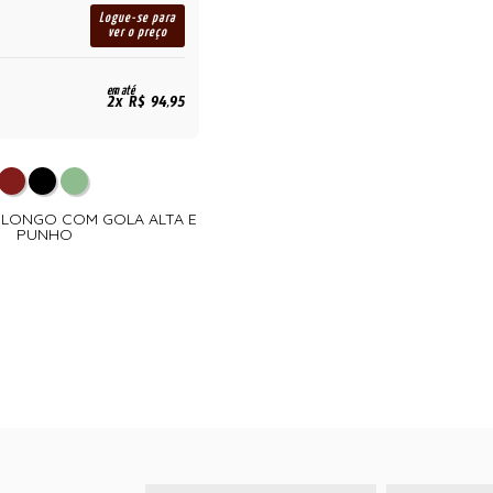
Logue-se para
ver o preço
em até
2x R$ 94,95
A LONGO COM GOLA ALTA E
PUNHO