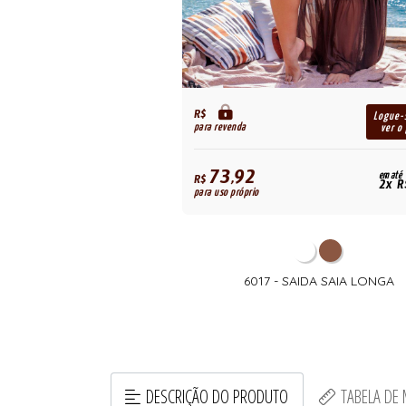
R$
Logue-
para revenda
ver o
73,92
em até
R$
2x R
para uso próprio
6017 - SAIDA SAIA LONGA
DESCRIÇÃO DO PRODUTO
TABELA DE