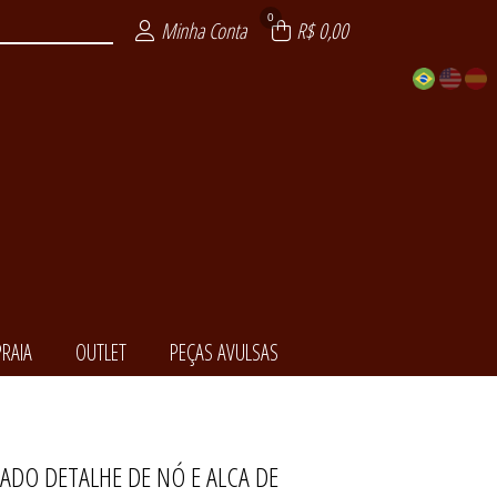
0
Minha Conta
R$ 0,00
RAIA
OUTLET
PEÇAS AVULSAS
ADO DETALHE DE NÓ E ALCA DE
EDORA
NCIAL
ENDA
LSAS
ITE
AIA
XY
T