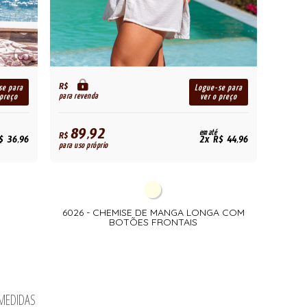
R$
se para
Logue-se para
para revenda
 preço
ver o preço
89,92
em até
R$
$ 36,96
2x R$ 44,96
para uso próprio
6026 - CHEMISE DE MANGA LONGA COM
BOTÕES FRONTAIS
 MEDIDAS