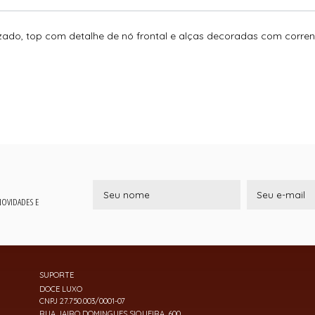
ado, top com detalhe de nó frontal e alças decoradas com corrent
 NOVIDADES E
SUPORTE
DOCE LUXO
CNPJ 27.750.003/0001-07
RUA JAIRO DOMINGUES SIQUEIRA, 600