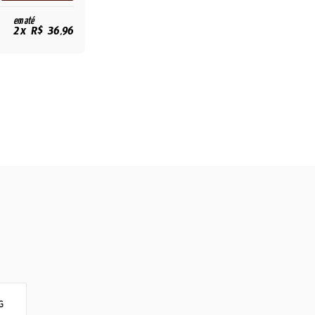
em até
2x R$ 36,96
G