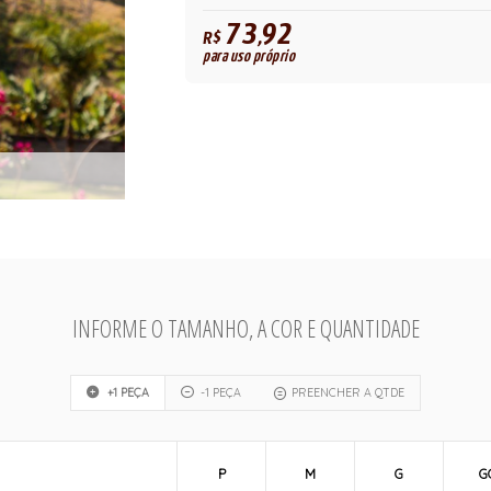
73,92
R$
para uso próprio
INFORME O TAMANHO, A COR E QUANTIDADE
+1 PEÇA
-1 PEÇA
PREENCHER A QTDE
P
M
G
G