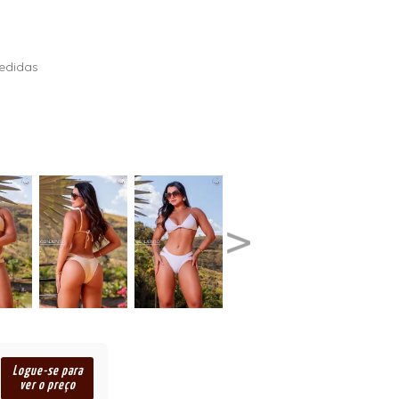
edidas
Logue-se para
ver o preço