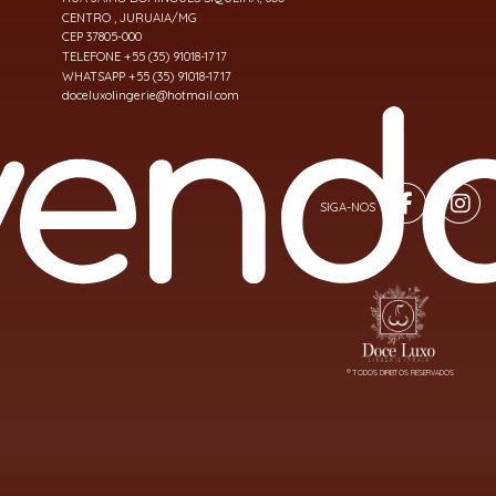
CENTRO , JURUAIA/MG
CEP 37805-000
TELEFONE +55 (35) 91018-1717
WHATSAPP +55 (35) 91018-1717
doceluxolingerie@hotmail.com
® TODOS DIREITOS RESERVADOS