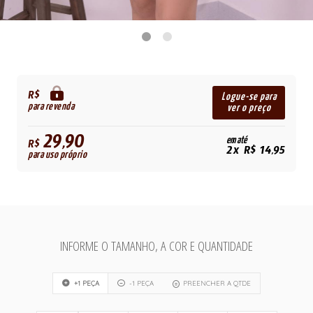
R$
Logue-se para
para revenda
ver o preço
29,90
em até
R$
2x R$ 14,95
para uso próprio
INFORME O TAMANHO, A COR E QUANTIDADE
+1 PEÇA
-1 PEÇA
PREENCHER A QTDE