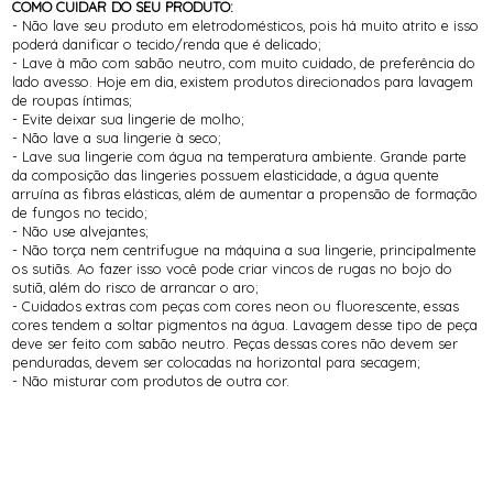
COMO CUIDAR DO SEU PRODUTO:
- Não lave seu produto em eletrodomésticos, pois há muito atrito e isso
poderá danificar o tecido/renda que é delicado;
- Lave à mão com sabão neutro, com muito cuidado, de preferência do
lado avesso. Hoje em dia, existem produtos direcionados para lavagem
de roupas íntimas;
- Evite deixar sua lingerie de molho;
- Não lave a sua lingerie à seco;
- Lave sua lingerie com água na temperatura ambiente. Grande parte
da composição das lingeries possuem elasticidade, a água quente
arruína as fibras elásticas, além de aumentar a propensão de formação
de fungos no tecido;
- Não use alvejantes;
- Não torça nem centrifugue na máquina a sua lingerie, principalmente
os sutiãs. Ao fazer isso você pode criar vincos de rugas no bojo do
sutiã, além do risco de arrancar o aro;
- Cuidados extras com peças com cores neon ou fluorescente, essas
cores tendem a soltar pigmentos na água. Lavagem desse tipo de peça
deve ser feito com sabão neutro. Peças dessas cores não devem ser
penduradas, devem ser colocadas na horizontal para secagem;
- Não misturar com produtos de outra cor.