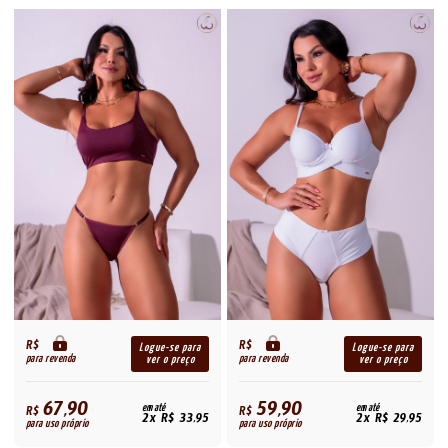
R$
R$
Logue-se para
Logue-se para
para revenda
para revenda
ver o preço
ver o preço
67,90
59,90
R$
em até
R$
em até
2x R$ 33,95
2x R$ 29,95
para uso próprio
para uso próprio