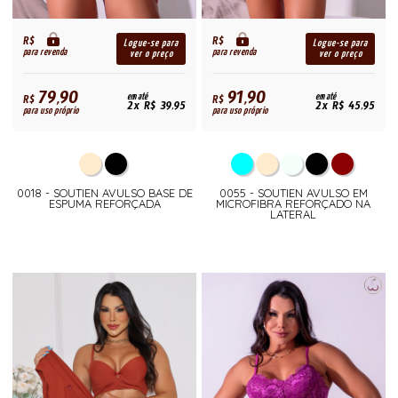
R$
R$
Logue-se para
Logue-se para
para revenda
para revenda
ver o preço
ver o preço
79,90
91,90
R$
em até
R$
em até
2x R$ 39,95
2x R$ 45,95
para uso próprio
para uso próprio
0018 - SOUTIEN AVULSO BASE DE
0055 - SOUTIEN AVULSO EM
ESPUMA REFORÇADA
MICROFIBRA REFORÇADO NA
LATERAL