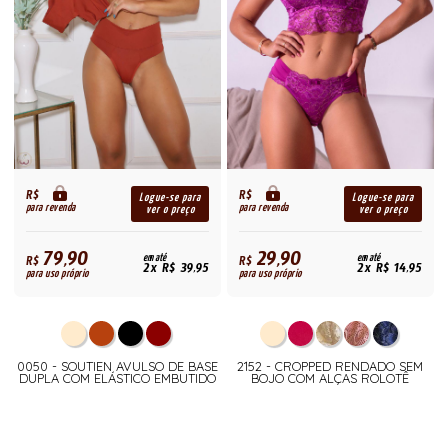
R$
R$
Logue-se para
Logue-se para
para revenda
para revenda
ver o preço
ver o preço
79,90
29,90
R$
em até
R$
em até
2x R$ 39,95
2x R$ 14,95
para uso próprio
para uso próprio
0050 - SOUTIEN AVULSO DE BASE
2152 - CROPPED RENDADO SEM
DUPLA COM ELÁSTICO EMBUTIDO
BOJO COM ALÇAS ROLOTÊ