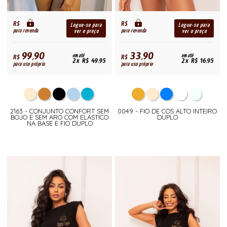
R$
R$
Logue-se para
Logue-se para
para revenda
para revenda
ver o preço
ver o preço
99,90
33,90
R$
em até
R$
em até
2x R$ 49,95
2x R$ 16,95
para uso próprio
para uso próprio
2163 - CONJUNTO CONFORT SEM
0049 - FIO DE CÓS ALTO INTEIRO
BOJO E SEM ARO COM ELASTICO
DUPLO
NA BASE E FIO DUPLO