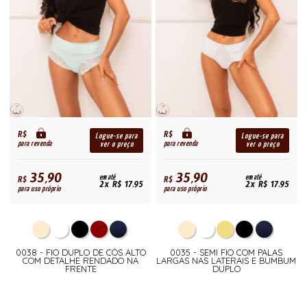
R$
R$
Logue-se para
Logue-se para
para revenda
para revenda
ver o preço
ver o preço
35,90
35,90
R$
em até
R$
em até
2x R$ 17,95
2x R$ 17,95
para uso próprio
para uso próprio
0038 - FIO DUPLO DE CÓS ALTO
0035 - SEMI FIO COM PALAS
COM DETALHE RENDADO NA
LARGAS NAS LATERAIS E BUMBUM
FRENTE
DUPLO