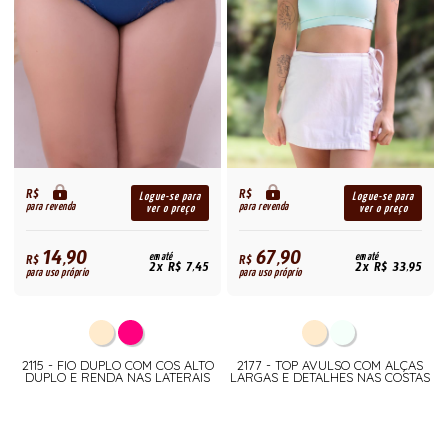
R$
R$
Logue-se para
Logue-se para
para revenda
para revenda
ver o preço
ver o preço
14,90
67,90
R$
em até
R$
em até
2x R$ 7,45
2x R$ 33,95
para uso próprio
para uso próprio
2115 - FIO DUPLO COM COS ALTO
2177 - TOP AVULSO COM ALÇAS
DUPLO E RENDA NAS LATERAIS
LARGAS E DETALHES NAS COSTAS