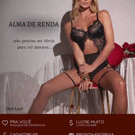
TODOS DE PEÇAS AVULSAS
SOUTIEN
PRA VOCÊ
LUCRE MUITO
PEÇAS QUE SÃO TENDÊNCIAS!
LUCRE ATÉ 200%
CADASTRE-SE
PRONTA-ENTREGA