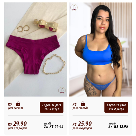
R$
R$
Logue-se para
Logue-se para
para revenda
para revenda
ver o preço
ver o preço
29,90
25,90
R$
em até
R$
em até
2x R$ 14,95
2x R$ 12,95
para uso próprio
para uso próprio