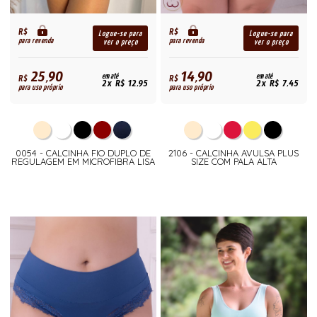
R$
R$
Logue-se para
Logue-se para
para revenda
para revenda
ver o preço
ver o preço
25,90
14,90
R$
em até
R$
em até
2x R$ 12,95
2x R$ 7,45
para uso próprio
para uso próprio
0054 - CALCINHA FIO DUPLO DE
2106 - CALCINHA AVULSA PLUS
REGULAGEM EM MICROFIBRA LISA
SIZE COM PALA ALTA