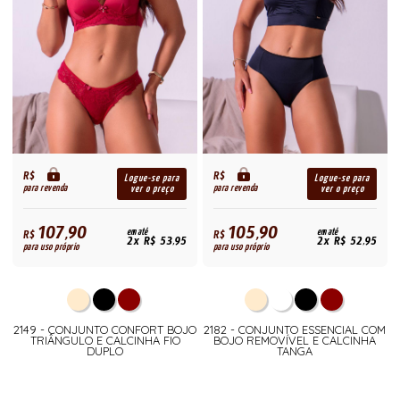
R$
R$
Logue-se para
Logue-se para
para revenda
para revenda
ver o preço
ver o preço
107,90
105,90
R$
em até
R$
em até
2x R$ 53,95
2x R$ 52,95
para uso próprio
para uso próprio
2149 - CONJUNTO CONFORT BOJO
2182 - CONJUNTO ESSENCIAL COM
TRIÂNGULO E CALCINHA FIO
BOJO REMOVÍVEL E CALCINHA
DUPLO
TANGA