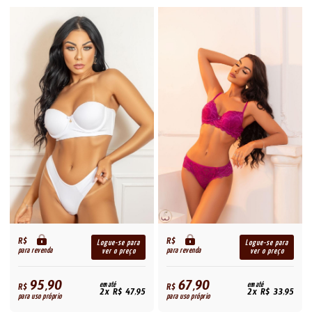
R$
R$
Logue-se para
Logue-se para
para revenda
para revenda
ver o preço
ver o preço
95,90
67,90
R$
em até
R$
em até
2x R$ 47,95
2x R$ 33,95
para uso próprio
para uso próprio