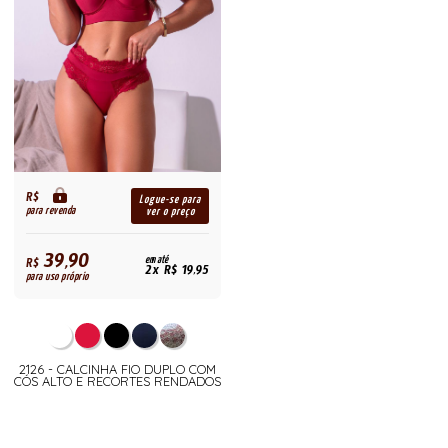
R$
Logue-se para
para revenda
ver o preço
39,90
R$
em até
2x R$ 19,95
para uso próprio
2126 - CALCINHA FIO DUPLO COM
CÓS ALTO E RECORTES RENDADOS