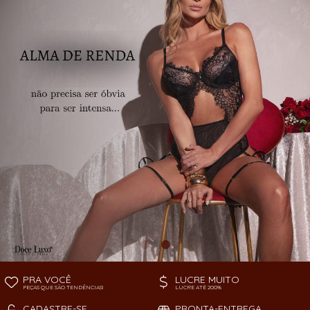
TODOS DE PEÇAS AVULSAS
SOUTIEN
PRA VOCÊ
LUCRE MUITO
PEÇAS QUE SÃO TENDÊNCIAS!
LUCRE ATÉ 200%
CADASTRE-SE
PRONTA-ENTREGA