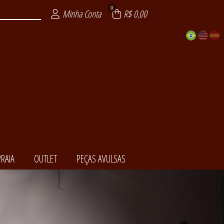
0
Minha Conta
R$ 0,00
RAIA
OUTLET
PEÇAS AVULSAS
EDORA
NCIAL
ENDA
LSAS
ITE
AIA
XY
T