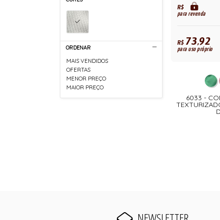
R$
para revenda
73,92
R$
ORDENAR
para uso próprio
MAIS VENDIDOS
OFERTAS
MENOR PREÇO
MAIOR PREÇO
6033 - C
TEXTURIZADO
NEWSLETTER