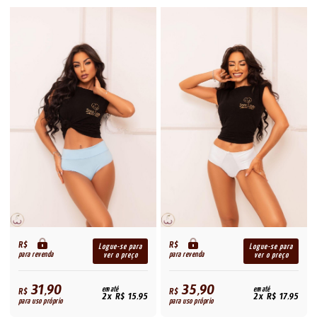
R$
R$
Logue-se para
Logue-se para
para revenda
para revenda
ver o preço
ver o preço
31,90
35,90
R$
em até
R$
em até
2x R$ 15,95
2x R$ 17,95
para uso próprio
para uso próprio