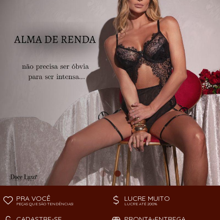
TODOS DE PEÇAS AVULSAS
SOUTIEN
PRA VOCÊ
LUCRE MUITO
PEÇAS QUE SÃO TENDÊNCIAS!
LUCRE ATÉ 200%
CADASTRE-SE
PRONTA-ENTREGA