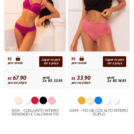
R$
R$
Logue-se para
Logue-se para
para revenda
para revenda
ver o preço
ver o preço
67,90
33,90
R$
em até
R$
em até
2x R$ 33,95
2x R$ 16,95
para uso próprio
para uso próprio
1004 - CONJUNTO INTEIRO
0049 - FIO DE CÓS ALTO INTEIRO
RENDADO E CALCINHA FIO
DUPLO