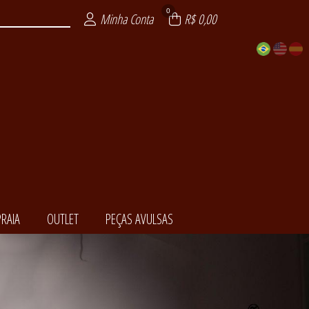
0
Minha Conta
R$ 0,00
RAIA
OUTLET
PEÇAS AVULSAS
EDORA
NCIAL
ENDA
LSAS
ITE
AIA
XY
T