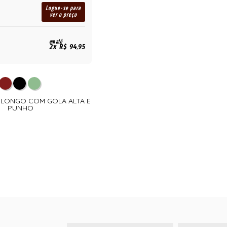
Logue-se para
ver o preço
em até
2x R$ 94,95
A LONGO COM GOLA ALTA E
PUNHO