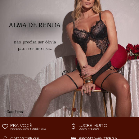
TODOS DE PEÇAS AVULSAS
SOUTIEN
PRA VOCÊ
LUCRE MUITO
PEÇAS QUE SÃO TENDÊNCIAS!
LUCRE ATÉ 200%
CADASTRE-SE
PRONTA-ENTREGA