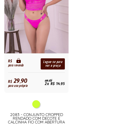
R$
Logue-se para
para revenda
ver o preço
29,90
R$
em até
2x R$ 14,95
para uso próprio
2083 - CONJUNTO CROPPED
RENDADO COM DECOTE E
CALCINHA FIO COM ABERTURA