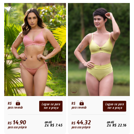
R$
R$
Logue-se para
Logue-se para
para revenda
para revenda
ver o preço
ver o preço
14,90
44,32
R$
em até
R$
em até
2x R$ 7,45
2x R$ 22,16
para uso próprio
para uso próprio