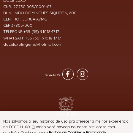
DOCE LUXO
CNPJ 27.750.003/0001-07
RUA JAIRO DOMINGUES SIQUEIRA, 600
CENTRO , JURUAIA/MG
CEP 37805-000
TELEFONE +55 (35) 91018-1717
WHATSAPP +55 (35) 91018-1717
doceluxolingerie@hotmail.com
® TODOS DIREITOS RESERVADOS
Nós salvamos o seu histórico de uso pra oferecer a melhor experiência
na DOCE LUXO. Quando você navega no nosso site, aceita esta
condição. Conheça nossa
Política de Cookies e Privacidade
.