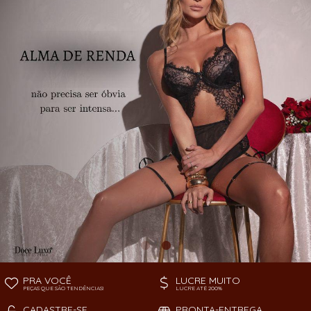
TODOS DE PEÇAS AVULSAS
SOUTIEN
PRA VOCÊ
LUCRE MUITO
PEÇAS QUE SÃO TENDÊNCIAS!
LUCRE ATÉ 200%
CADASTRE-SE
PRONTA-ENTREGA