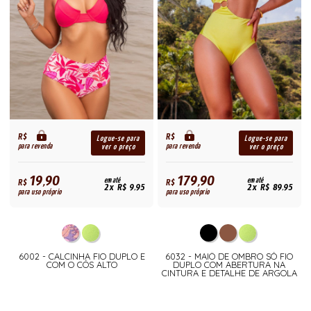
R$
R$
Logue-se para
Logue-se para
para revenda
para revenda
ver o preço
ver o preço
19,90
179,90
R$
em até
R$
em até
2x R$ 9,95
2x R$ 89,95
para uso próprio
para uso próprio
6002 - CALCINHA FIO DUPLO E
6032 - MAIÔ DE OMBRO SÓ FIO
COM O CÓS ALTO
DUPLO COM ABERTURA NA
CINTURA E DETALHE DE ARGOLA