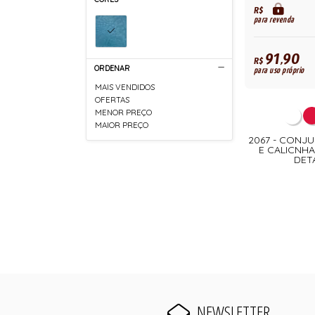
R$
para revenda
91,90
R$
ORDENAR
para uso próprio
MAIS VENDIDOS
OFERTAS
MENOR PREÇO
MAIOR PREÇO
2067 - CONJ
E CALICNHA
DET
NEWSLETTER