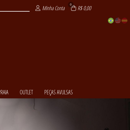
0
Minha Conta
R$ 0,00
RAIA
OUTLET
PEÇAS AVULSAS
EDORA
NCIAL
ENDA
LSAS
ITE
AIA
XY
T