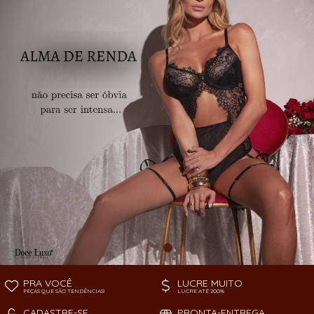
TODOS DE PEÇAS AVULSAS
SOUTIEN
PRA VOCÊ
LUCRE MUITO
PEÇAS QUE SÃO TENDÊNCIAS!
LUCRE ATÉ 200%
CADASTRE-SE
PRONTA-ENTREGA