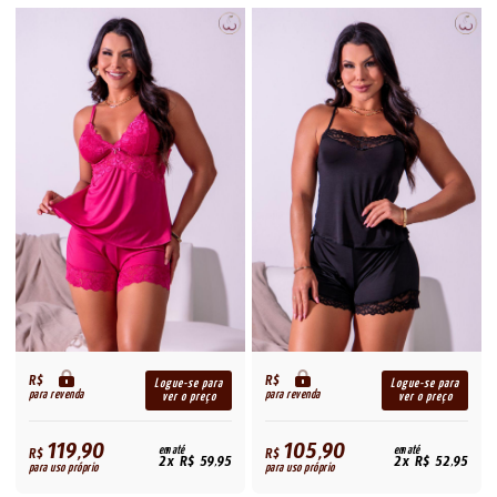
R$
R$
Logue-se para
Logue-se para
para revenda
para revenda
ver o preço
ver o preço
119,90
105,90
R$
em até
R$
em até
2x R$ 59,95
2x R$ 52,95
para uso próprio
para uso próprio