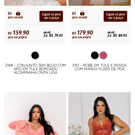
R$
R$
Logue-se para
Logue-se para
para revenda
para revenda
ver o preço
ver o preço
159,90
179,90
R$
em até
R$
em até
2x R$ 79,95
2x R$ 89,95
para uso próprio
para uso próprio
2148 - CONJUNTO SEM BOJO COM
2151 - ROBE EM TULE E RENDA
ARO EM TULE BORDADO
COM MANGA FLAER DE POÁ
ACOMPANHA CINTA LIGA