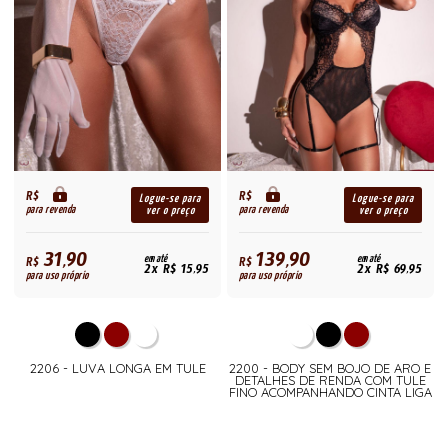
R$
R$
Logue-se para
Logue-se para
para revenda
para revenda
ver o preço
ver o preço
31,90
139,90
R$
em até
R$
em até
2x R$ 15,95
2x R$ 69,95
para uso próprio
para uso próprio
2206 - LUVA LONGA EM TULE
2200 - BODY SEM BOJO DE ARO E
DETALHES DE RENDA COM TULE
FINO ACOMPANHANDO CINTA LIGA