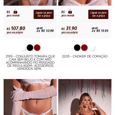
R$
R$
Logue-se para
Logue-se para
para revenda
para revenda
ver o preço
ver o preço
107,80
31,90
R$
em até
R$
em até
2x R$ 53,90
2x R$ 15,95
para uso próprio
para uso próprio
2199 - CONJUNTO TOMARA QUE
2205 - CHOKER DE CORAÇÃO
CAIA SEM BOJO E COM ARO
ACOMPANHANDO FIO RENDADO
DE REGULAGEM- ACESSÓRIOS
VENDIDOS SEPA...