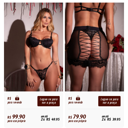
R$
R$
Logue-se para
Logue-se para
para revenda
para revenda
ver o preço
ver o preço
99,90
79,90
R$
em até
R$
em até
2x R$ 49,95
2x R$ 39,95
para uso próprio
para uso próprio