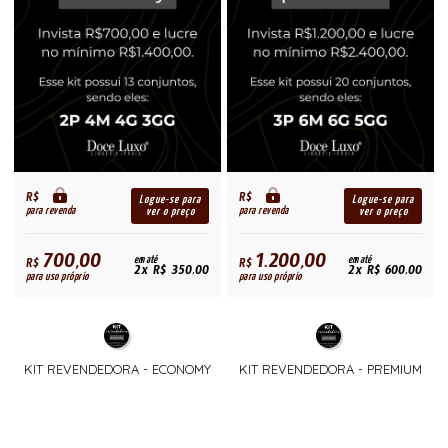
R$
R$
Logue-se para
Logue-se para
para revenda
para revenda
ver o preço
ver o preço
700,00
1.200,00
R$
em até
R$
em até
2x R$ 350,00
2x R$ 600,00
para uso próprio
para uso próprio
KIT REVENDEDORA - ECONOMY
KIT REVENDEDORA - PREMIUM