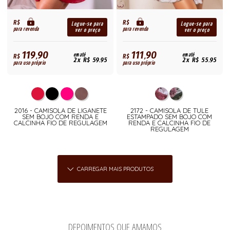
R$
R$
Logue-se para
Logue-se para
para revenda
para revenda
ver o preço
ver o preço
119,90
111,90
R$
em até
R$
em até
2x R$ 59,95
2x R$ 55,95
para uso próprio
para uso próprio
2016 - CAMISOLA DE LIGANETE
2172 - CAMISOLA DE TULE
SEM BOJO COM RENDA E
ESTAMPADO SEM BOJO COM
CALCINHA FIO DE REGULAGEM
RENDA E CALCINHA FIO DE
REGULAGEM
CARREGAR MAIS PRODUTOS
DEPOIMENTOS QUE AMAMOS