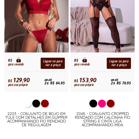
R$
R$
Logue-se para
Logue-se para
para revenda
para revenda
ver o preço
ver o preço
129,90
153,90
R$
em até
R$
em até
2x R$ 64,95
2x R$ 76,95
para uso próprio
para uso próprio
2203 - CONJUNTO DE BOJO EM
2065 - CONJUNTO CROPPED
TULE COM DETALHES EM GUIPPER
RENDADO COM CALCINHA FIO
ACOMPANHANDO FIO RENDADO
STRING E CINTA LIGA
DE REGULAGEM
ACOMPANHANDO MEIA