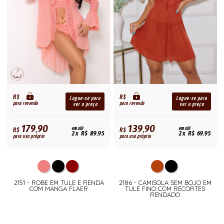
R$
R$
Logue-se para
Logue-se para
para revenda
para revenda
ver o preço
ver o preço
179,90
139,90
R$
em até
R$
em até
2x R$ 89,95
2x R$ 69,95
para uso próprio
para uso próprio
2151 - ROBE EM TULE E RENDA
2186 - CAMISOLA SEM BOJO EM
COM MANGA FLAER
TULE FINO COM RECORTES
RENDADO