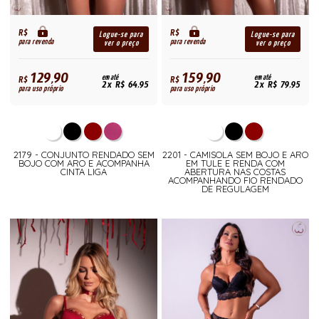
R$
R$
Logue-se para
Logue-se para
para revenda
para revenda
ver o preço
ver o preço
129,90
159,90
R$
em até
R$
em até
2x R$ 64,95
2x R$ 79,95
para uso próprio
para uso próprio
2179 - CONJUNTO RENDADO SEM
2201 - CAMISOLA SEM BOJO E ARO
BOJO COM ARO E ACOMPANHA
EM TULE E RENDA COM
CINTA LIGA
ABERTURA NAS COSTAS
ACOMPANHANDO FIO RENDADO
DE REGULAGEM