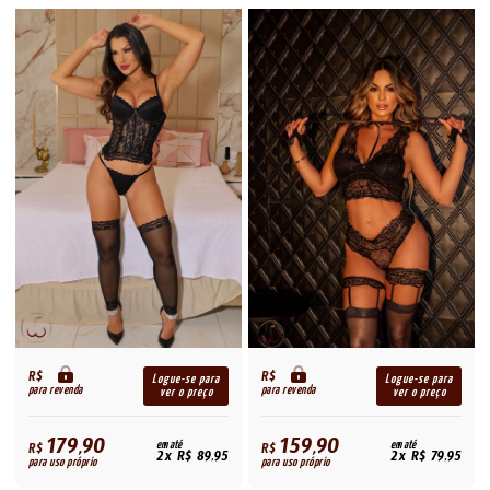
R$
R$
Logue-se para
Logue-se para
para revenda
para revenda
ver o preço
ver o preço
179,90
159,90
R$
em até
R$
em até
2x R$ 89,95
2x R$ 79,95
para uso próprio
para uso próprio