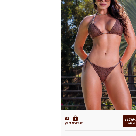
R$
Logue-
para revenda
ver o