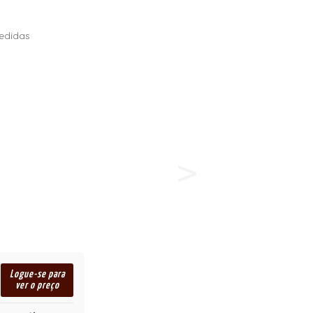
edidas
Logue-se para
ver o preço