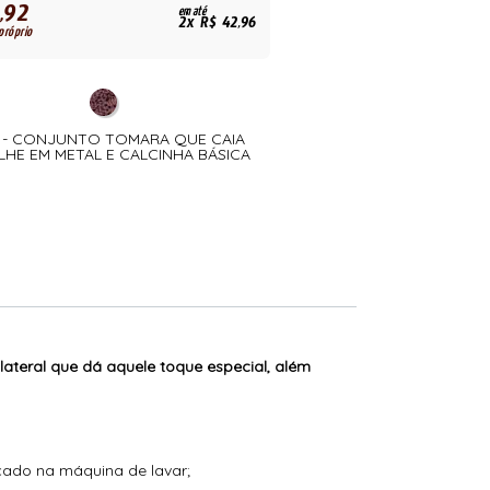
,92
em até
2x R$ 42,96
próprio
7 - CONJUNTO TOMARA QUE CAIA
LHE EM METAL E CALCINHA BÁSICA
ateral que dá aquele toque especial, além
icado na máquina de lavar;