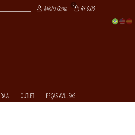
0
Minha Conta
R$ 0,00
RAIA
OUTLET
PEÇAS AVULSAS
EDORA
NCIAL
ENDA
LSAS
ITE
AIA
XY
T