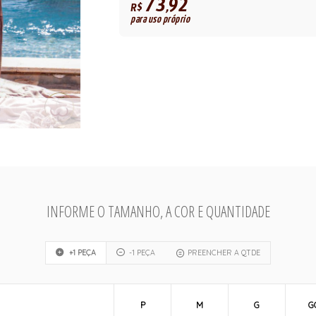
73,92
R$
para uso próprio
INFORME O TAMANHO, A COR E QUANTIDADE
+1 PEÇA
-1 PEÇA
PREENCHER A QTDE
P
M
G
G