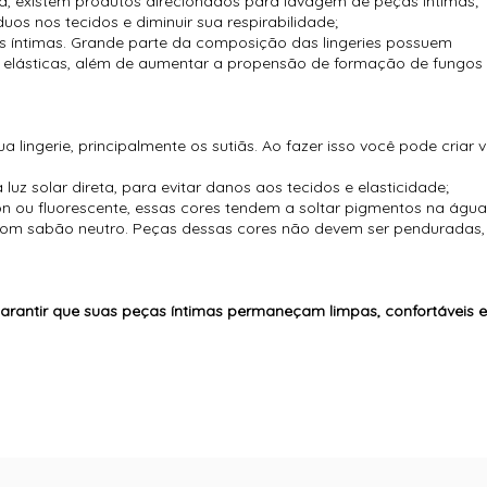
ia, existem produtos direcionados para lavagem de peças íntimas;
duos nos tecidos e diminuir sua respirabilidade;
as íntimas. Grande parte da composição das lingeries possuem
as elásticas, além de aumentar a propensão de formação de fungos 
 lingerie, principalmente os sutiãs. Ao fazer isso você pode criar 
 luz solar direta, para evitar danos aos tecidos e elasticidade;
 ou fluorescente, essas cores tendem a soltar pigmentos na águ
 com sabão neutro. Peças dessas cores não devem ser penduradas,
arantir que suas peças íntimas permaneçam limpas, confortáveis 