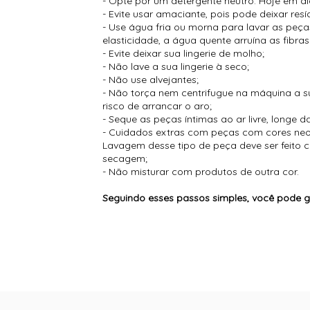
- Opte por um detergente neutro. Hoje em d
- Evite usar amaciante, pois pode deixar resí
- Use água fria ou morna para lavar as peç
elasticidade, a água quente arruína as fibr
- Evite deixar sua lingerie de molho;
- Não lave a sua lingerie à seco;
- Não use alvejantes;
- Não torça nem centrifugue na máquina a sua
risco de arrancar o aro;
- Seque as peças íntimas ao ar livre, longe da
- Cuidados extras com peças com cores neon
Lavagem desse tipo de peça deve ser feito
secagem;
- Não misturar com produtos de outra cor.
Seguindo esses passos simples, você pode g