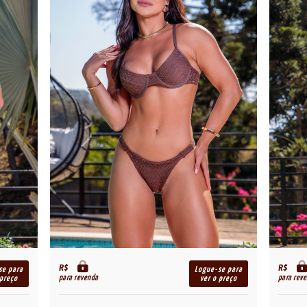
R$
R$
se para
Logue-se para
para revenda
para rev
 preço
ver o preço