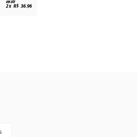
em até
2x R$ 36,96
G