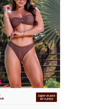
Logue-se para
enda
ver o preço