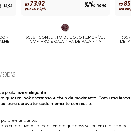
73,92
85
em até
R$
R$
$ 36,96
2x R$ 36,96
para uso próprio
para uso 
 COM
6056 - CONJUNTO DE BOJO REMOVÍVEL
605
ALHE
COM ARO E CALCINHA DE PALA FINA
DETA
 MEDIDAS
e praia leve e elegante!
uem quer um look charmoso e cheio de movimento. Com uma fenda l
ideal para aproveitar cada momento com estilo.
 para evitar danos;
icados,então lave-as à mão sempre que possível ou em um ciclo del