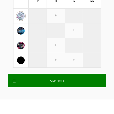
P
M
G
GG
COMPRAR