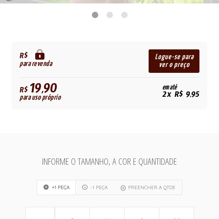
R$
Logue-se para
para revenda
ver o preço
19,90
em até
R$
2x R$ 9,95
para uso próprio
INFORME O TAMANHO, A COR E QUANTIDADE
+1 PEÇA
-1 PEÇA
PREENCHER A QTDE