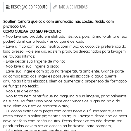
DESCRIÇÃO DO PRODUTO
TABELA DE MEDIDAS
Soutien tomara que caia com amarração nas costas. Tecido com
proteção UV.
COMO CUIDAR DO SEU PRODUTO
- Não lave seu produto em eletrodomésticos, pois há muito atrito e isso
poderá danificar o tecido/renda que é delicado;
- Lave à mão com sabão neutro, com muito cuidado, de preferência do
lado avesso. Hoje em dia, existem produtos direcionados para lavagem
de roupas íntimas;
- Evite deixar sua lingerie de molho;
- Não lave a sua lingerie à seco;
- Lave sua lingerie com água na temperatura ambiente. Grande parte
da composição das lingeries possuem elasticidade, a água quente
arruína as fibras elásticas, além de aumentar a propensão de formação
de fungos no tecido;
- Não use alvejantes;
- Não torça nem centrifugue na máquina a sua lingerie, principalmente
os sutiãs. Ao fazer isso você pode criar vincos de rugas no bojo do
sutiã, além do risco de arrancar o aro;
- Cuidados extras com peças com cores neon ou fluorescente, essas
cores tendem a soltar pigmentos na água. Lavagem desse tipo de peça
deve ser feito com sabão neutro. Peças dessas cores não devem ser
penduradas, devem ser colocadas na horizontal para secagem;
- Não misturar com produtos de outra cor.